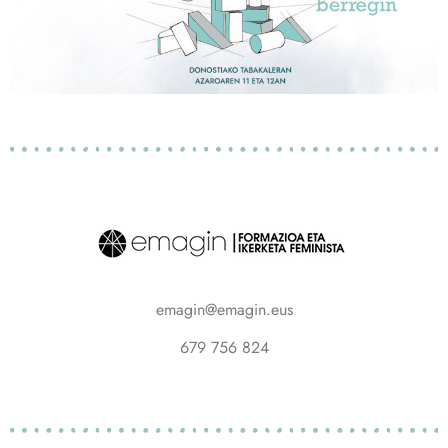
emagin@emagin.eus
679 756 824